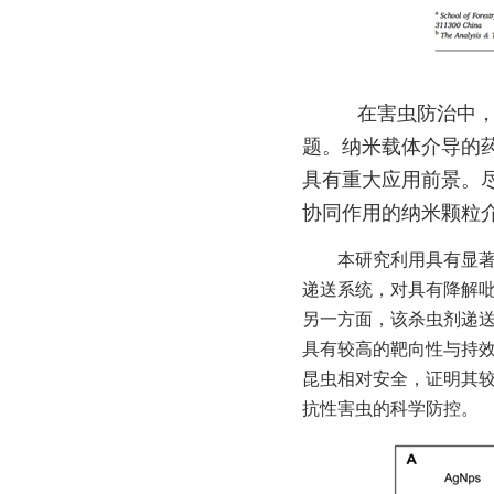
          在害虫防治中，杀虫剂的使用是不可替代的手段，但杀虫剂的高选择压力加剧了害虫的抗性问
题。纳米载体介导的
具有重大应用前景。
协同作用的纳米颗粒
        本研究利用具有显著抑菌活性的AgNps与高效给药能力的MSNs，构建了二元协同杀虫剂传递系统。该杀虫剂
递送系统，对具有降解
另一方面，该杀虫剂递
具有较高的靶向性与持
昆虫相对安全，证明其
抗性害虫的科学防控。