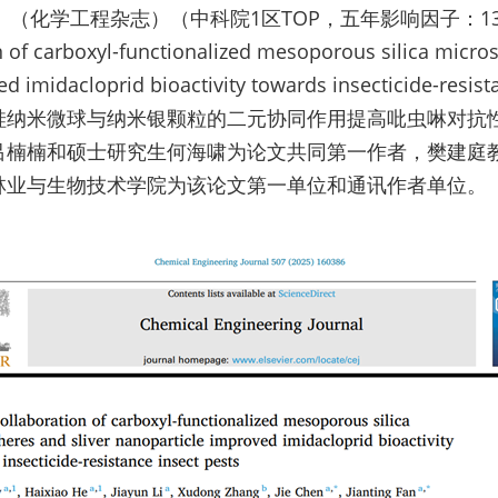
Journal》（化学工程杂志）（中科院1区TOP，五年影响因子：
n of carboxyl-functionalized mesoporous silica micros
d imidacloprid bioactivity towards insecticide-resis
硅纳米微球与纳米银颗粒的二元协同作用提高吡虫啉对抗
吕楠楠和硕士研究生何海啸为论文共同第一作者，樊建庭
林业与生物技术学院为该论文第一单位和通讯作者单位。