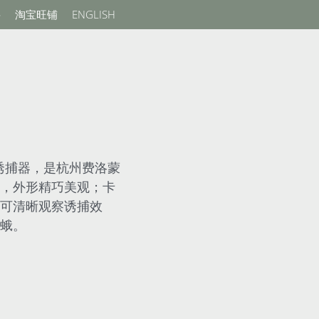
聘
淘宝旺铺
ENGLISH
型诱捕器，是杭州费洛蒙
，外形精巧美观；卡
可清晰观察诱捕效
蛾。